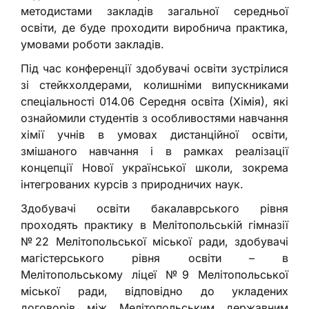
методистами закладів загальної середньої
освіти, де буде проходити виробнича практика,
умовами роботи закладів.
Під час конференції здобувачі освіти зустрілися
зі стейкхолдерами, колишніми випускниками
спеціальності 014.06 Середня освіта (Хімія), які
ознайомили студентів з особливостями навчання
хімії учнів в умовах дистанційної освіти,
змішаного навчання і в рамках реалізації
концепції Нової української школи, зокрема
інтегрованих курсів з природничих наук.
Здобувачі освіти бакалаврського рівня
проходять практику в Мелітопольській гімназії
№22 Мелітопольської міської ради, здобувачі
магістерського рівня освіти – в
Мелітопольському ліцеї №9 Мелітопольської
міської ради, відповідно до укладених
договорів між Мелітопольським державним