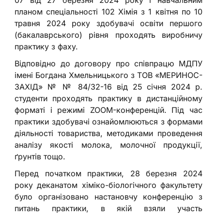
07 від 27 березня 2024 року і навчальним
планом спеціальності 102 Хімія з 1 квітня по 10
травня 2024 року здобувачі освіти першого
(бакалаврського) рівня проходять виробничу
практику з фаху.
Відповідно до договору про співпрацю МДПУ
імені Богдана Хмельницького з ТОВ «МЕРИНОС-
ЗАХІД» № № 84/32-16 від 25 січня 2024 р.
студенти проходять практику в дистанційному
форматі і режимі ZOOM-конференцій. Під час
практики здобувачі ознайомлюються з формами
діяльності товариства, методиками проведення
аналізу якості молока, молочної продукції,
ґрунтів тощо.
Перед початком практики, 28 березня 2024
року деканатом хіміко-біологічного факультету
було організовано настановчу конференцію з
питань практики, в якій взяли участь