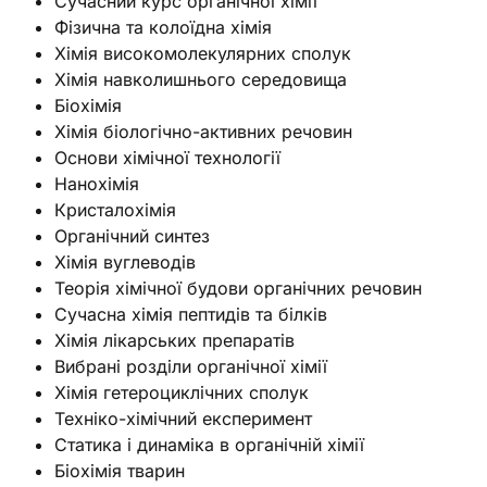
Сучасний курс органічної хімії
Фізична та колоїдна хімія
Хімія високомолекулярних сполук
Хімія навколишнього середовища
Біохімія
Хімія біологічно-активних речовин
Основи хімічної технології
Нанохімія
Кристалохімія
Органічний синтез
Хімія вуглеводів
Теорія хімічної будови органічних речовин
Сучасна хімія пептидів та білків
Хімія лікарських препаратів
Вибрані розділи органічної хімії
Хімія гетероциклічних сполук
Техніко-хімічний експеримент
Статика і динаміка в органічній хімії
Біохімія тварин