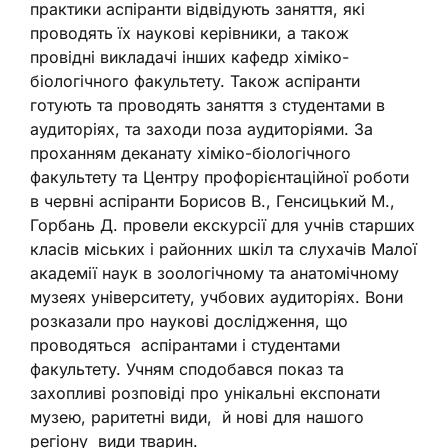
практики аспіранти відвідують заняття, які
проводять їх наукові керівники, а також
провідні викладачі інших кафедр хіміко-
біологічного факультету. Також аспіранти
готують та проводять заняття з студентами в
аудиторіях, та заходи поза аудиторіями. За
проханням деканату хіміко-біологічного
факультету та Центру профорієнтаційної роботи
в червні аспіранти Борисов В., Генсицький М.,
Горбань Д. провели екскурсії для учнів старших
класів міських і районних шкіл та слухачів Малої
академії наук в зоологічному та анатомічному
музеях університету, учбових аудиторіях. Вони
розказали про наукові дослідження, що
проводяться аспірантами і студентами
факультету. Учням сподобався показ та
захопливі розповіді про унікальні експонати
музею, раритетні види, й нові для нашого
регіону види тварин.