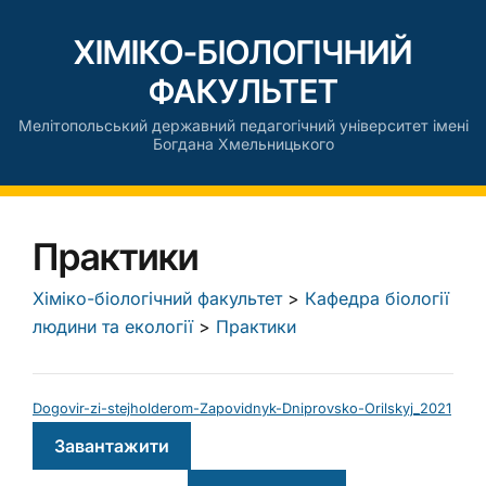
ХІМІКО-БІОЛОГІЧНИЙ
ФАКУЛЬТЕТ
Мелітопольський державний педагогічний університет імені
Богдана Хмельницького
Практики
Хіміко-біологічний факультет
>
Кафедра біології
людини та екології
>
Практики
Dogovir-zi-stejholderom-Zapovidnyk-Dniprovsko-Orilskyj_2021
Завантажити