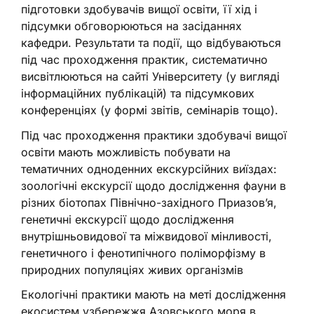
підготовки здобувачів вищої освіти, її хід і
підсумки обговорюються на засіданнях
кафедри. Результати та події, що відбуваються
під час проходження практик, систематично
висвітлюються на сайті Університету (у вигляді
інформаційних публікацій) та підсумкових
конференціях (у формі звітів, семінарів тощо).
Під час проходження практики здобувачі вищої
освіти мають можливість побувати на
тематичних одноденних екскурсійних виїздах:
зоологічні екскурсії щодо дослідження фауни в
різних біотопах Північно-західного Приазов’я,
генетичні екскурсії щодо дослідження
внутрішньовидової та міжвидової мінливості,
генетичного і фенотипічного поліморфізму в
природних популяціях живих організмів
Екологічні практики мають на меті дослідження
екосистем узбережжя Азовського моря в