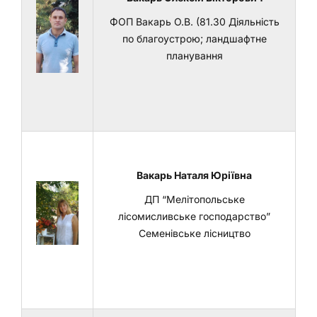
ФОП Вакарь О.В. (81.30 Діяльність
по благоустрою; ландшафтне
планування
Вакарь Наталя Юріївна
ДП “Мелітопольське
лісомисливське господарство”
Семенівське лісництво