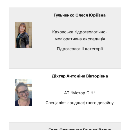
Гульченко Олеся Юріївна
Каховська гідрогеологічно-
меліоративна експедиція
Гідрогеолог ІІ категорії
Діхтяр Антоніна Вікторівна
АТ “Мотор СІЧ”
Спеціаліст ландшафтного дизайну
Брен Олександр Геннадійович